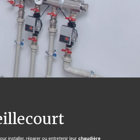
illecourt
r installer, réparer ou entretenir leur
chaudière