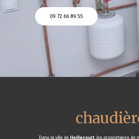
09 72 66 89 55
chaudièr
Dans la ville de
Heillecourt
, les propriétaires de