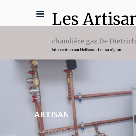
Les Artisa
chaudière gaz De Dietric
Intervention sur Heillecourt et sa région
ARTISAN
chaudière gaz De Dietrich Heillecourt