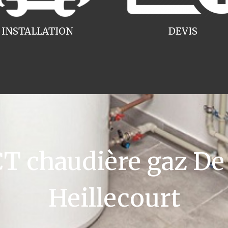
INSTALLATION
DEVIS
 chaudière gaz De 
Heillecourt