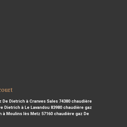
court
 De Dietrich à Cranves Sales 74380
chaudière
e Dietrich à Le Lavandou 83980
chaudière gaz
h à Moulins lès Metz 57160
chaudière gaz De