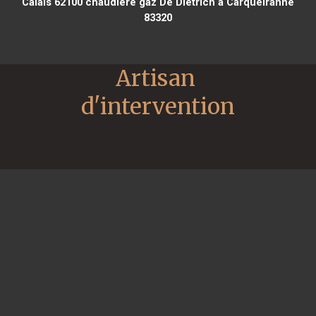
Calais 62100
chaudière gaz De Dietrich à Carqueiranne
83320
Artisan 
d'intervention