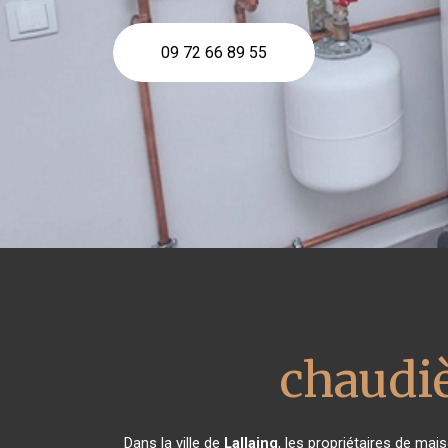
09 72 66 89 55
chaudiè
Dans la ville de
Lallaing
, les propriétaires de mai