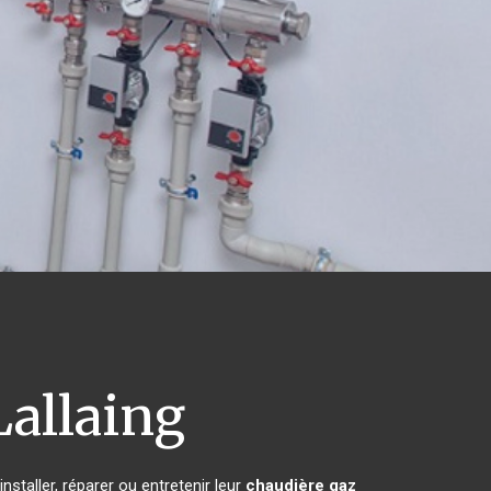
allaing
staller, réparer ou entretenir leur
chaudière gaz