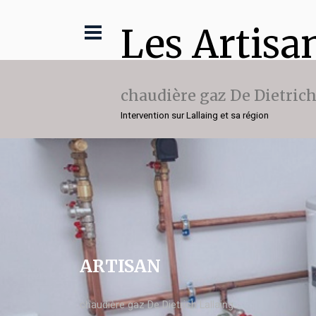
Les Artisa
chaudière gaz De Dietric
Intervention sur Lallaing et sa région
ARTISAN
chaudière gaz De Dietrich Lallaing