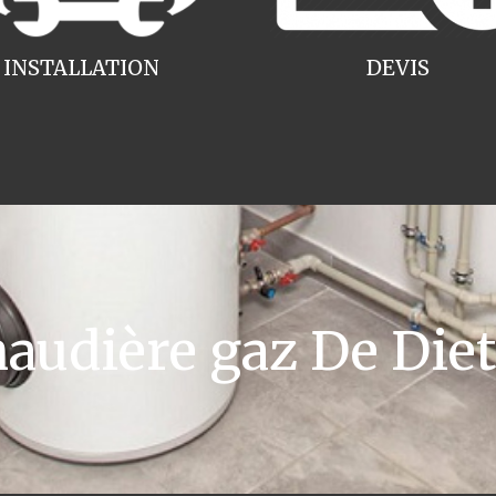
INSTALLATION
DEVIS
udière gaz De Dietr