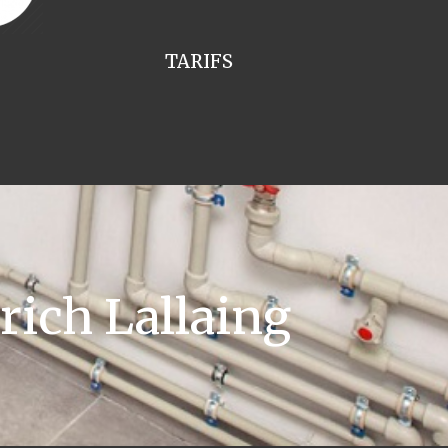
TARIFS
ich Lallaing