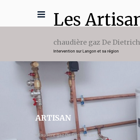
Les Artisa
chaudière gaz De Dietric
Intervention sur Langon et sa région
ARTISAN
chaudière gaz De Dietrich Langon