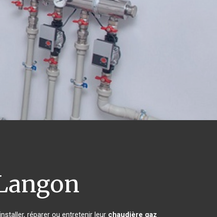
Langon
staller, réparer ou entretenir leur
chaudière gaz