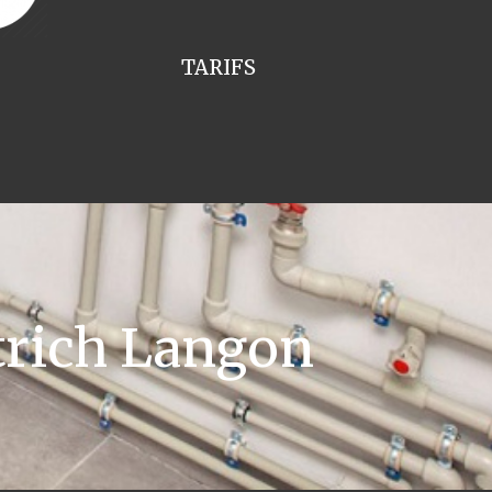
TARIFS
trich Langon