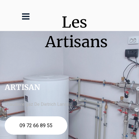
Les 
Artisans
ARTISAN
chaudière gaz De Dietrich Lannilis
09 72 66 89 55