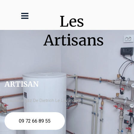
Les 
Artisans
ARTISAN
chaudière gaz De Dietrich Le Lavandou
09 72 66 89 55