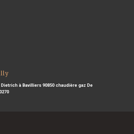
lly
ietrich à Bavilliers 90850
chaudière gaz De
0270