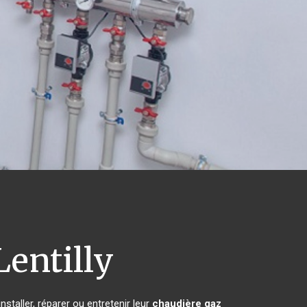
entilly
staller, réparer ou entretenir leur
chaudière gaz