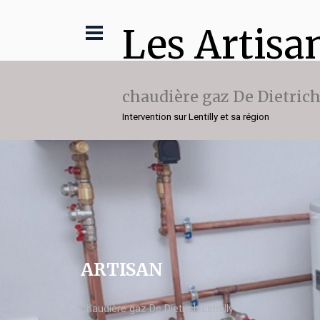
Les Artisa
chaudière gaz De Dietric
Intervention sur Lentilly et sa région
ARTISAN
chaudière gaz De Dietrich Lentilly