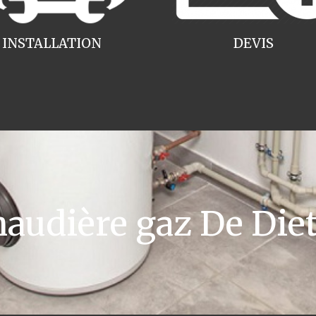
INSTALLATION
DEVIS
udière gaz De Dietr