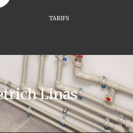
TARIFS
trich Linas