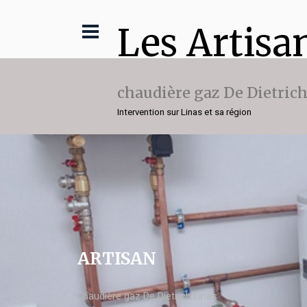
Les Artisa
chaudière gaz De Dietric
Intervention sur Linas et sa région
ARTISAN
chaudière gaz De Dietrich Linas