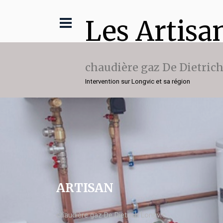
Les Artisa
chaudière gaz De Dietric
Intervention sur Longvic et sa région
ARTISAN
chaudière gaz De Dietrich Longvic