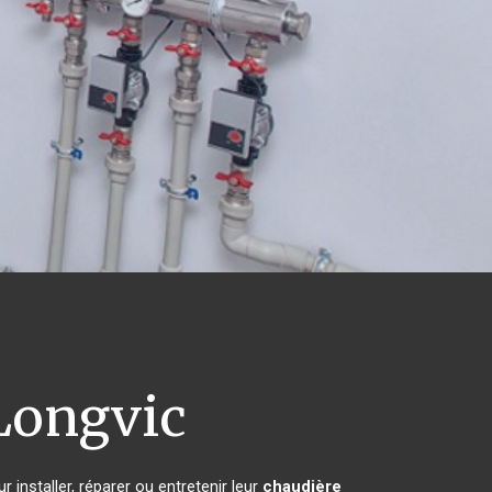
ongvic
 installer, réparer ou entretenir leur
chaudière