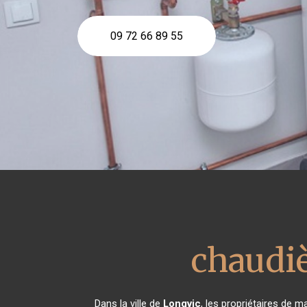
09 72 66 89 55
chaudiè
Dans la ville de
Longvic
, les propriétaires de m