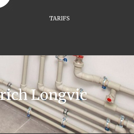
TARIFS
rich Longvic