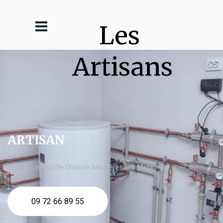
Les 
Artisans
ARTISAN
chaudière gaz De Dietrich Maizières lès Metz
09 72 66 89 55