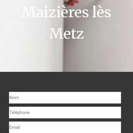
Maizières lès
Metz