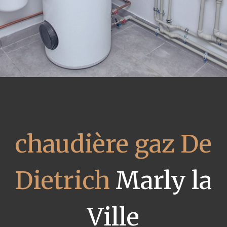
chaudière gaz De
Dietrich
Marly la
Ville