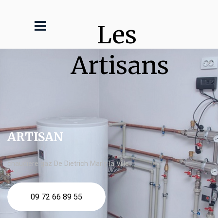
Les 
Artisans
ARTISAN
chaudière gaz De Dietrich Marly la Ville
09 72 66 89 55