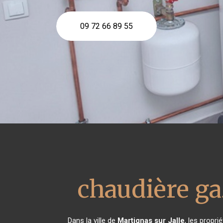
09 72 66 89 55
chaudière ga
Dans la ville de
Martignas sur Jalle
, les propri