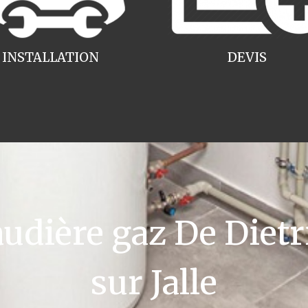
INSTALLATION
DEVIS
dière gaz De Dietr
sur Jalle