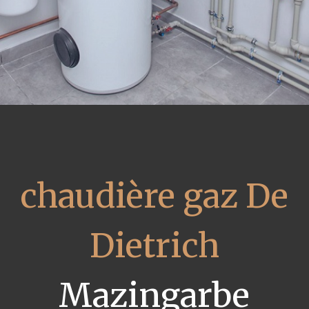
chaudière gaz De
Dietrich
Mazingarbe