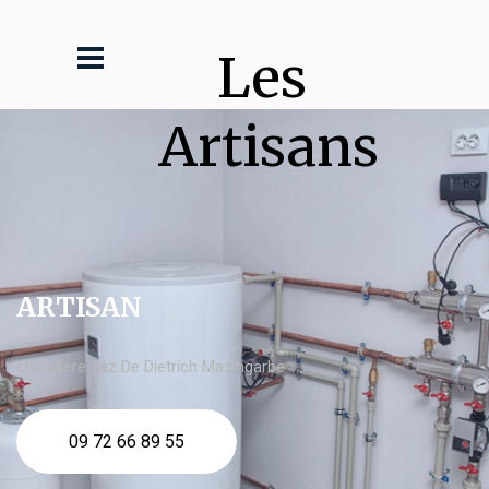
Les 
Artisans
ARTISAN
chaudière gaz De Dietrich Mazingarbe
09 72 66 89 55