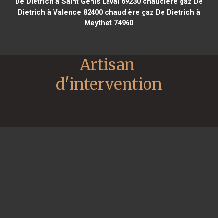
De Dietrich à Saint Genis Laval 69230
chaudière gaz De
Dietrich à Valence 82400
chaudière gaz De Dietrich à
Meythet 74960
Artisan 
d'intervention