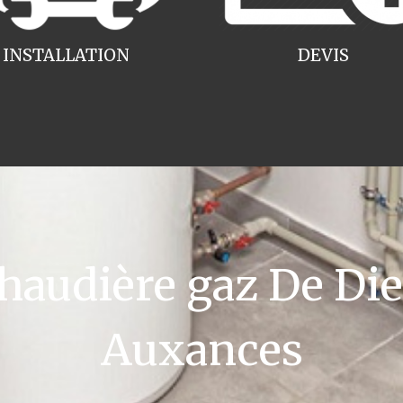
INSTALLATION
DEVIS
audière gaz De Die
Auxances