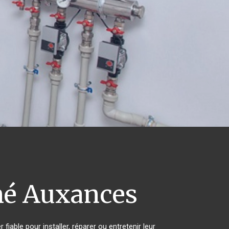
é Auxances
iable pour installer, réparer ou entretenir leur