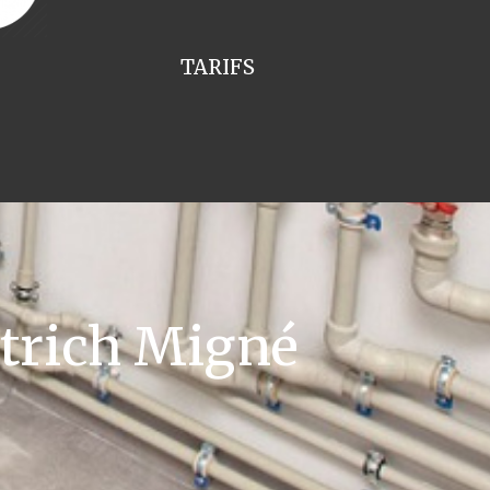
TARIFS
trich Migné