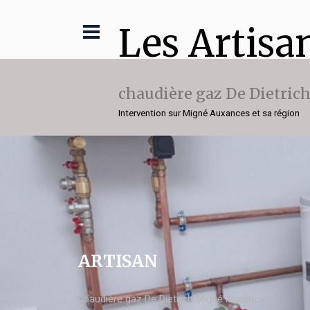
Les Artisa
chaudière gaz De Dietric
Intervention sur Migné Auxances et sa région
ARTISAN
chaudière gaz De Dietrich Migné Auxances