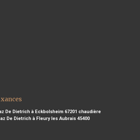
uxances
z De Dietrich à Eckbolsheim 67201
chaudière
z De Dietrich à Fleury les Aubrais 45400