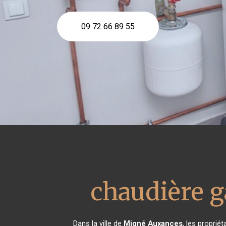
09 72 66 89 55
chaudière g
Dans la ville de
Migné Auxances
, les proprié