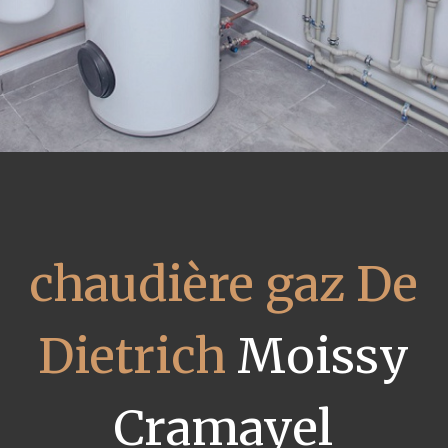
chaudière gaz De
Dietrich
Moissy
Cramayel