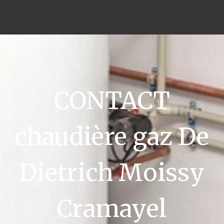
CONTACT
chaudière gaz De
Dietrich Moissy
Cramayel