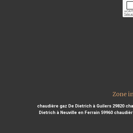
Zone i
chaudière gaz De Dietrich à Guilers 29820
cha
Dietrich à Neuville en Ferrain 59960
chaudière