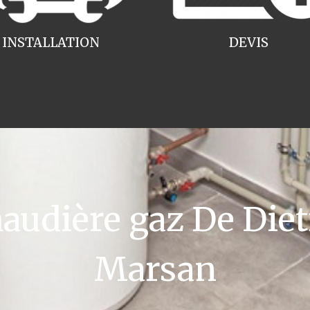
INSTALLATION
DEVIS
udière gaz De Diet
Marsan