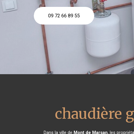
09 72 66 89 55
chaudière g
Dans la ville de
Mont de Marsan
, les proprié