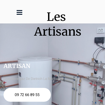
Les 
Artisans
ARTISAN
chaudière gaz De Dietrich La Montagne
09 72 66 89 55