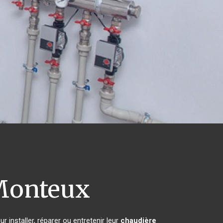
onteux
 installer, réparer ou entretenir leur
chaudière