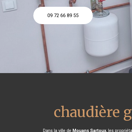
09 72 66 89 55
chaudière g
Dans la ville de
Mouans Sartoux
, les proprié