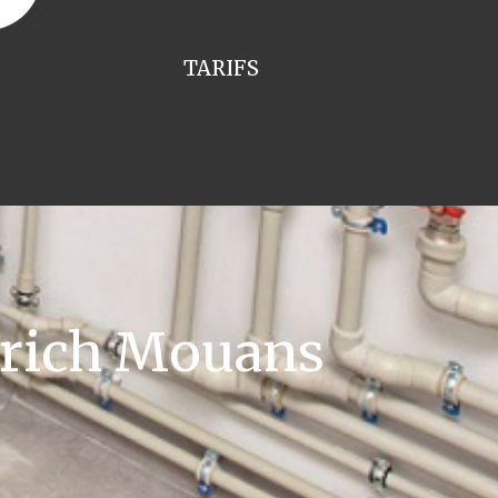
TARIFS
trich Mouans