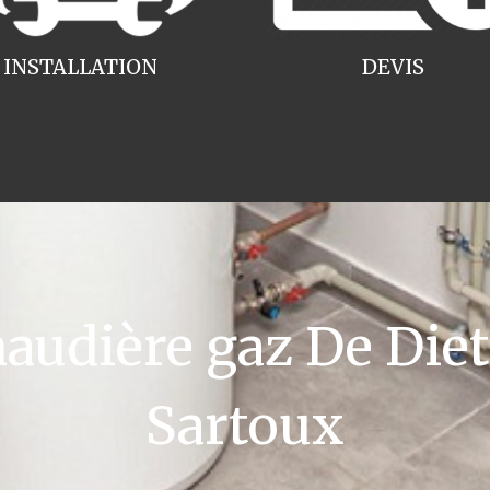
INSTALLATION
DEVIS
udière gaz De Die
Sartoux