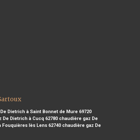
Sartoux
De Dietrich à Saint Bonnet de Mure 69720
 De Dietrich à Cucq 62780
chaudière gaz De
à Fouquières lès Lens 62740
chaudière gaz De