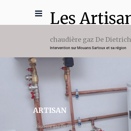
Les Artisa
chaudière gaz De Dietric
Intervention sur Mouans Sartoux et sa région
ARTISAN
chaudière gaz De Dietrich Mouans Sartoux