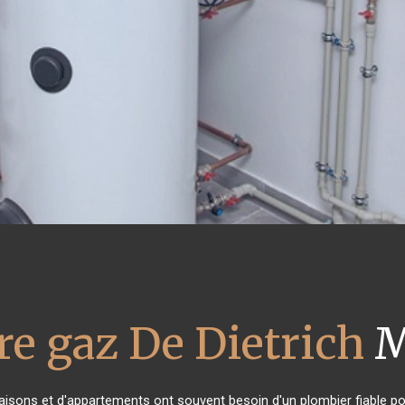
re gaz De Dietrich
M
maisons et d'appartements ont souvent besoin d'un plombier fiable pour