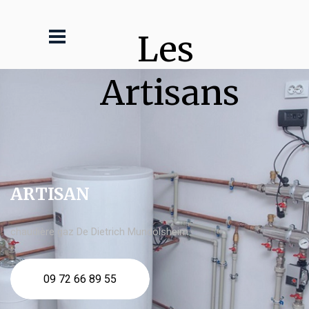
Les 
Artisans
ARTISAN
chaudière gaz De Dietrich Mundolsheim
09 72 66 89 55