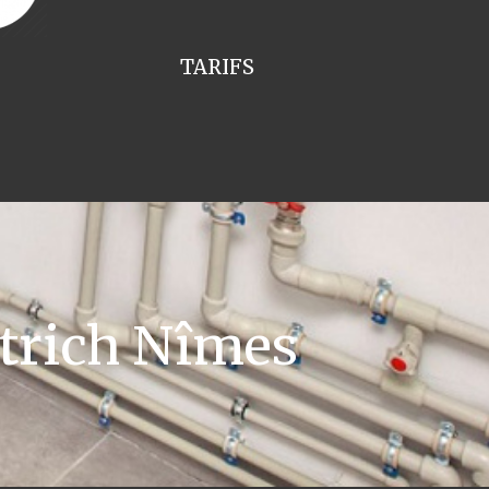
TARIFS
trich Nîmes