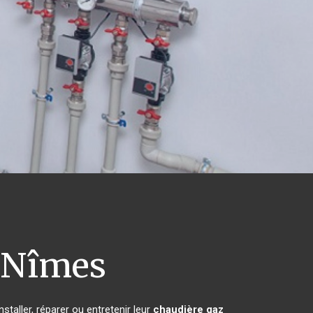
Nîmes
taller, réparer ou entretenir leur
chaudière gaz