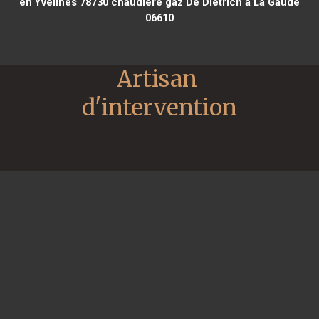
en Yvelines 78730
chaudière gaz De Dietrich à La Gaude
06610
Artisan 
d'intervention