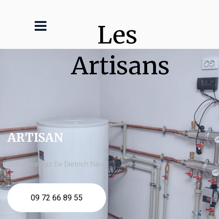
Les 
Artisans
ARTISAN
chaudière gaz De Dietrich Nérac
09 72 66 89 55