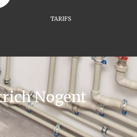
TARIFS
trich Nogent