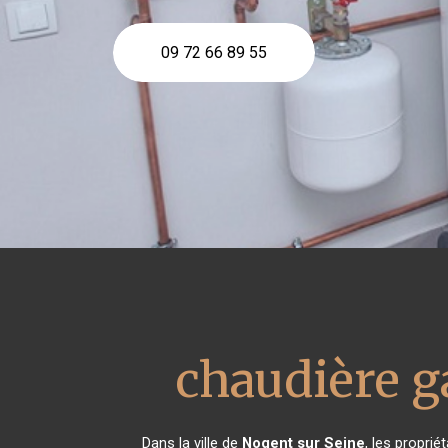
09 72 66 89 55
chaudière g
Dans la ville de
Nogent sur Seine
, les proprié