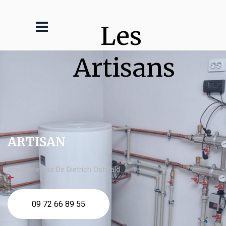
Les 
Artisans
ARTISAN
chaudière gaz De Dietrich Ostwald
09 72 66 89 55