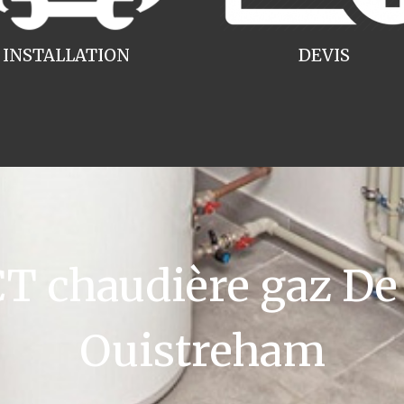
INSTALLATION
DEVIS
 chaudière gaz De 
Ouistreham