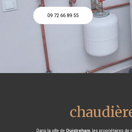
09 72 66 89 55
chaudière
Dans la ville de
Ouistreham
, les propriétaires de