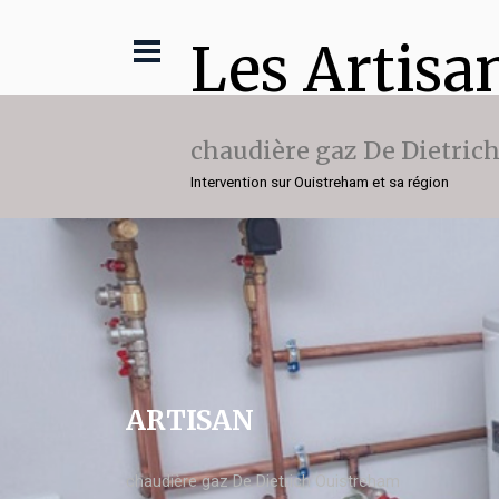
Les Artisa
chaudière gaz De Dietric
Intervention sur Ouistreham et sa région
ARTISAN
chaudière gaz De Dietrich Ouistreham