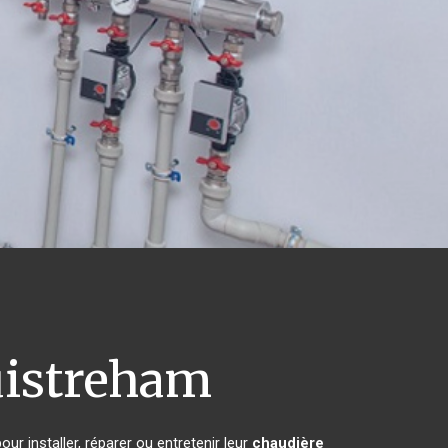
istreham
ur installer, réparer ou entretenir leur
chaudière