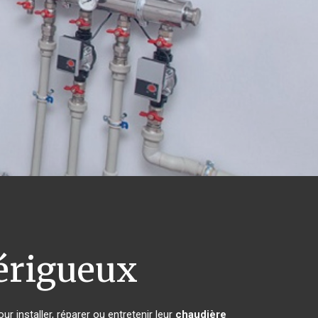
érigueux
r installer, réparer ou entretenir leur
chaudière