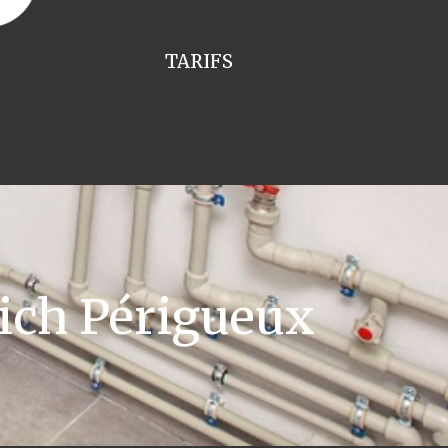
TARIFS
ich Périgueux