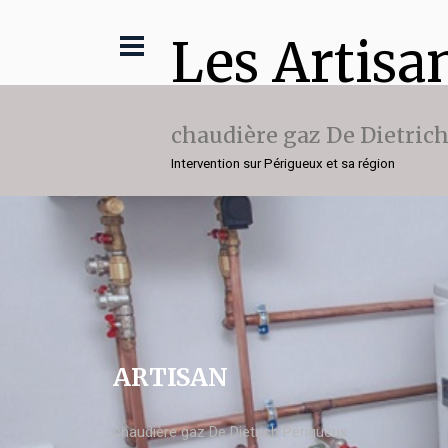
Les Artisa
chaudière gaz De Dietric
Intervention sur Périgueux et sa région
ARTISAN
chaudière gaz De Dietrich Périgueux