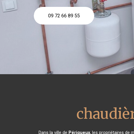
09 72 66 89 55
chaudièr
Dans la ville de
Périgueux
, les propriétaires de