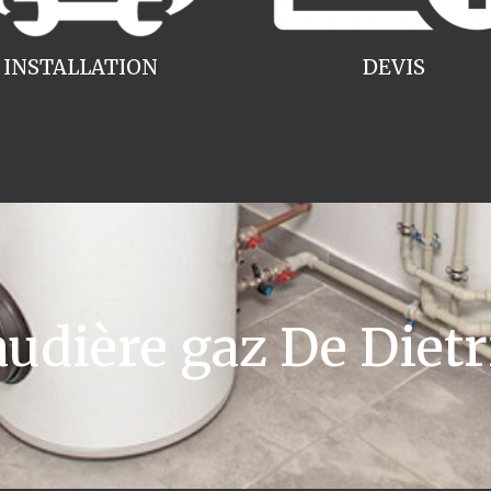
INSTALLATION
DEVIS
dière gaz De Dietr