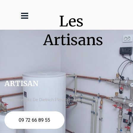
Les 
Artisans
ARTISAN
chaudière gaz De Dietrich Ploudalmézeau
09 72 66 89 55