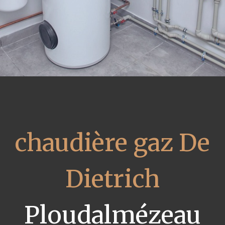
chaudière gaz De
Dietrich
Ploudalmézeau