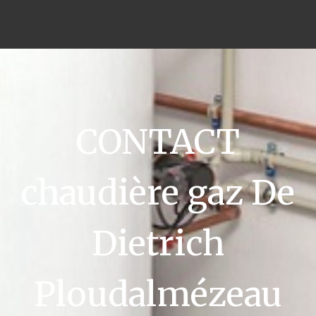
CONTACT
chaudière gaz De
Dietrich
Ploudalmézeau