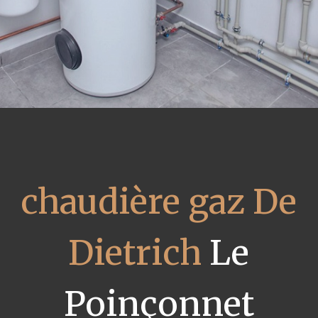
chaudière gaz De
Dietrich
Le
Poinçonnet