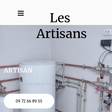
Les 
Artisans
ARTISAN
chaudière gaz De Dietrich Pont Saint Esprit
09 72 66 89 55