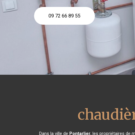
09 72 66 89 55
chaudièr
Dans la ville de
Pontarlier
, les propriétaires de 