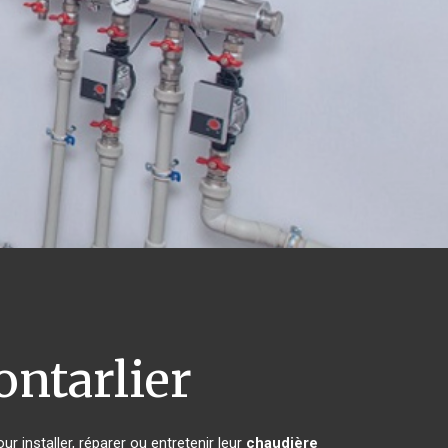
ntarlier
r installer, réparer ou entretenir leur
chaudière