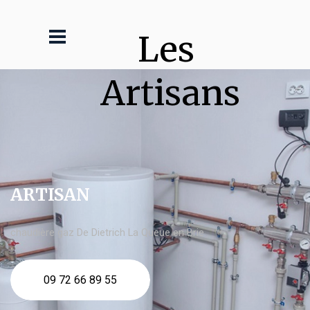
Les 
Artisans
ARTISAN
chaudière gaz De Dietrich La Queue en Brie
09 72 66 89 55