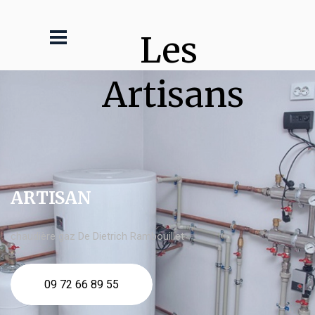
Les 
Artisans
ARTISAN
chaudière gaz De Dietrich Rambouillet
09 72 66 89 55