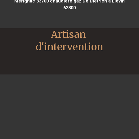
Mérignac 33700
chaudière gaz De Dietrich à Liévin
62800
Artisan 
d'intervention