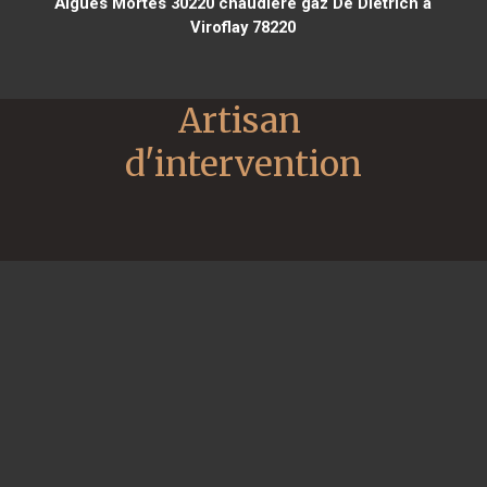
Aigues Mortes 30220
chaudière gaz De Dietrich à
Viroflay 78220
Artisan 
d'intervention