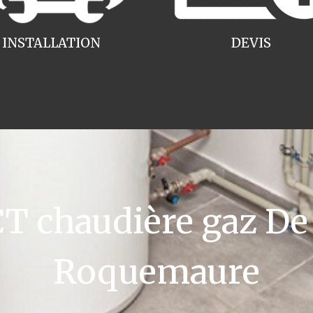
INSTALLATION
DEVIS
 chaudière gaz De 
Roquemaure