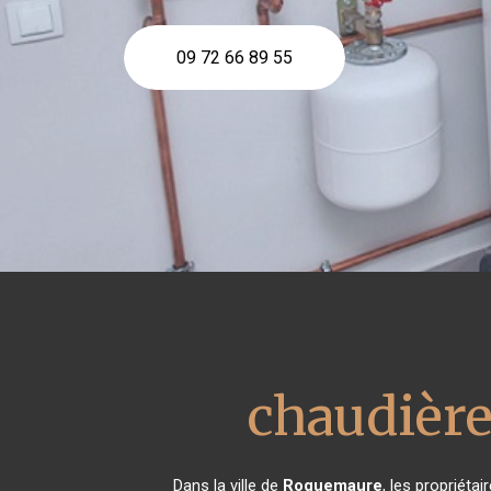
09 72 66 89 55
chaudière
Dans la ville de
Roquemaure
, les propriéta