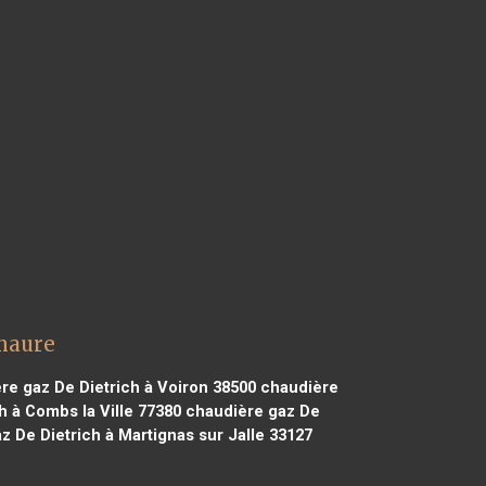
emaure
e gaz De Dietrich à Voiron 38500
chaudière
h à Combs la Ville 77380
chaudière gaz De
 De Dietrich à Martignas sur Jalle 33127