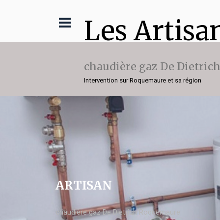
Les Artisa
chaudière gaz De Dietric
Intervention sur Roquemaure et sa région
ARTISAN
chaudière gaz De Dietrich Roquemaure