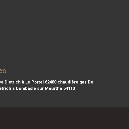
uen
e Dietrich à Le Portel 62480
chaudière gaz De
etrich à Dombasle sur Meurthe 54110