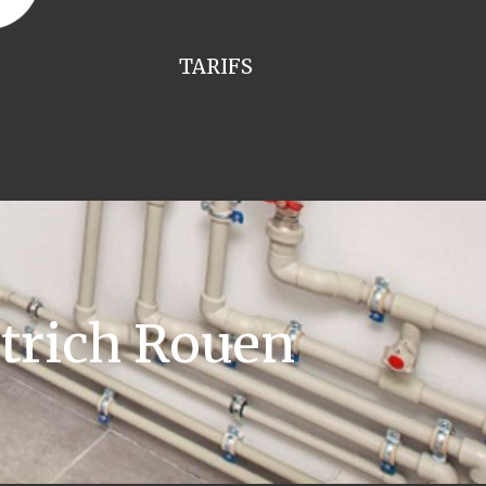
TARIFS
trich Rouen