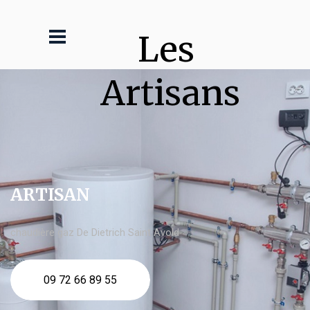
Les 
Artisans
ARTISAN
chaudière gaz De Dietrich Saint Avold
09 72 66 89 55