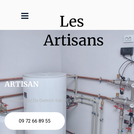
Les 
Artisans
ARTISAN
chaudière gaz De Dietrich Saint Barthélemy d'Anjou
09 72 66 89 55