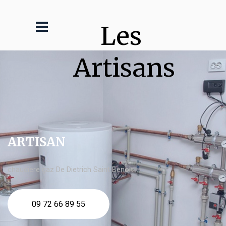
Les 
Artisans
ARTISAN
chaudière gaz De Dietrich Saint Benoît
09 72 66 89 55