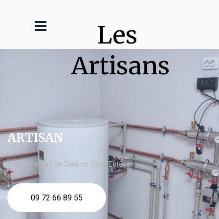
Les 
Artisans
ARTISAN
chaudière gaz De Dietrich Saint Estève
09 72 66 89 55