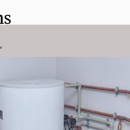
ns
h
on