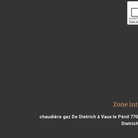
Zone int
chaudière gaz De Dietrich à Vaux le Pénil 77
Dietric