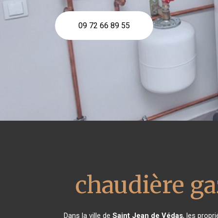
09 72 66 89 55
chaudière ga
Dans la ville de
Saint Jean de Védas
, les propr