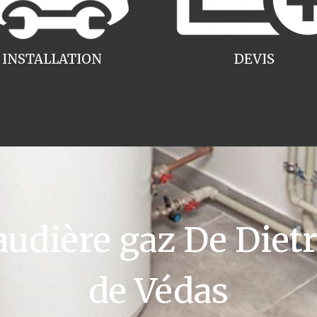
INSTALLATION
DEVIS
dière gaz De Dietri
de Védas