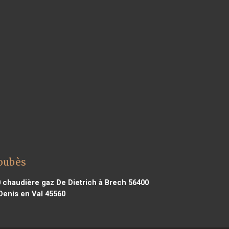
Loubès
0
chaudière gaz De Dietrich à Brech 56400
Denis en Val 45560