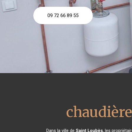
09 72 66 89 55
chaudière
Dans la ville de
Saint Loubès
, les propriéta