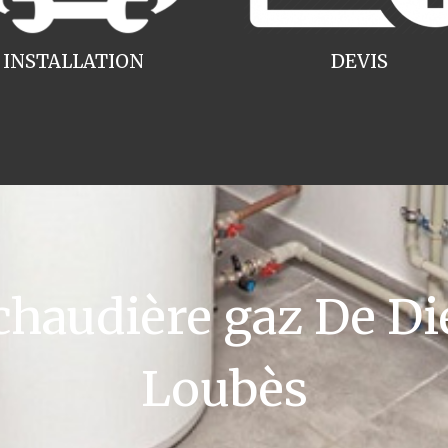
INSTALLATION
DEVIS
audière gaz De Die
Loubès