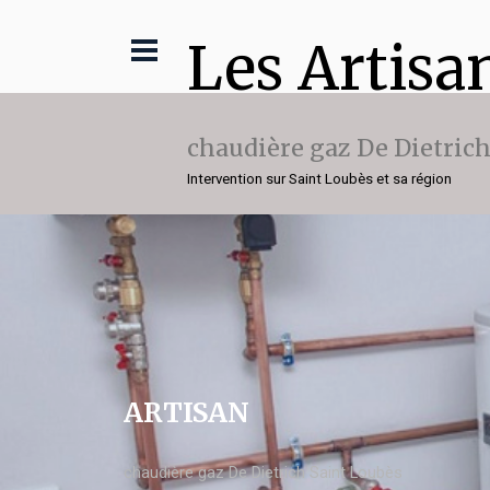
Les Artisa
chaudière gaz De Dietric
Intervention sur Saint Loubès et sa région
ARTISAN
chaudière gaz De Dietrich Saint Loubès