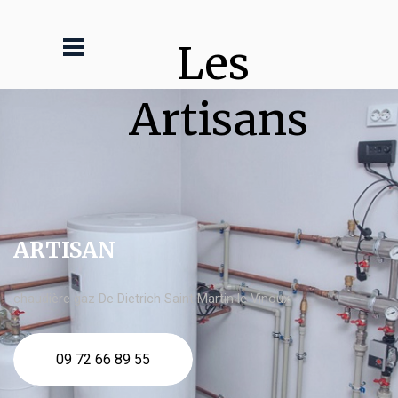
Les 
Artisans
ARTISAN
chaudière gaz De Dietrich Saint Martin le Vinoux
09 72 66 89 55