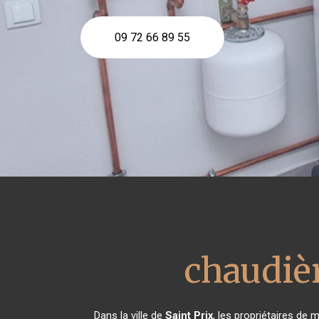
09 72 66 89 55
chaudièr
Dans la ville de
Saint Prix
, les propriétaires de 