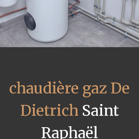
chaudière gaz De
Dietrich
Saint
Raphaël