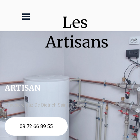
Les 
Artisans
ARTISAN
chaudière gaz De Dietrich Saint Raphaël
09 72 66 89 55