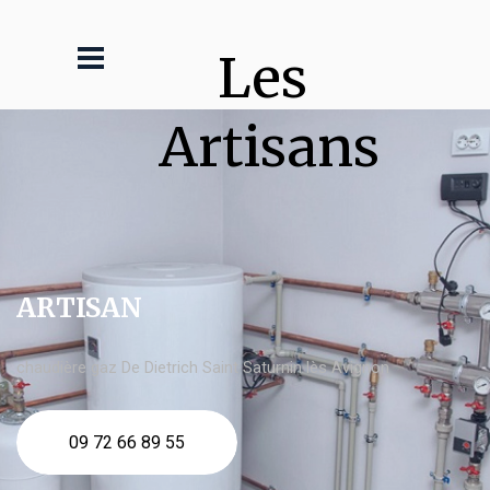
Les 
Artisans
ARTISAN
chaudière gaz De Dietrich Saint Saturnin lès Avignon
09 72 66 89 55