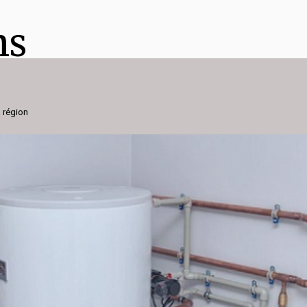
ns
h
a région
is