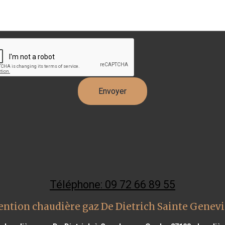
Téléphone: 09 72 66 89 55
ention chaudière gaz De Dietrich Sainte Genevi