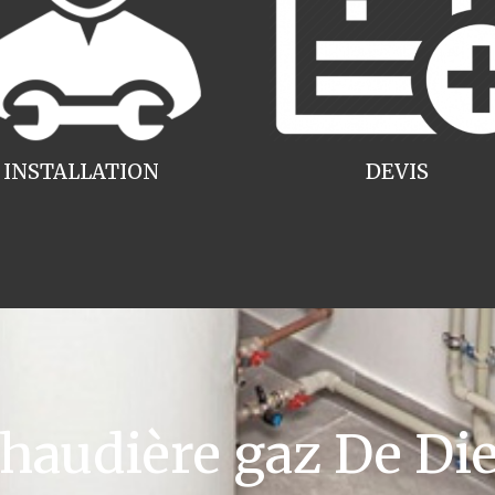
INSTALLATION
DEVIS
audière gaz De Diet