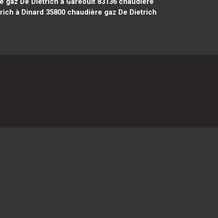
 gaz De Dietrich à Garéoult 83136
chaudière
rich à Dinard 35800
chaudière gaz De Dietrich