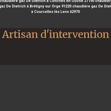
chaudière gaz De Dietrich à Conches en Ouche 27190
chaudière
az De Dietrich à Brétigny sur Orge 91220
chaudière gaz De Diet
à Courcelles lès Lens 62970
Artisan d'intervention