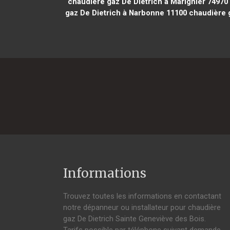
chaudière gaz De Dietrich à Marignier 74970
gaz De Dietrich à Narbonne 11100
chaudière g
Informations
Trouvez toutes les informations en contactant
notre dépanneur ou installateur pour chaudière
gaz De Dietrich Sainte Geneviève des Bois.
Tarifs possible par téléphone suivant demande,