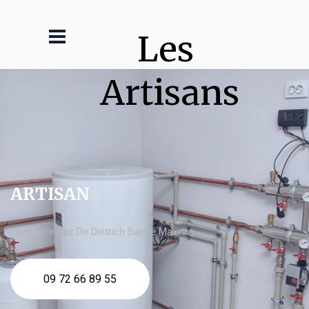
Les 
Artisans
ARTISAN
chaudière gaz De Dietrich Sainte Maxime
09 72 66 89 55